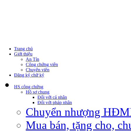
Trang chủ
Giới thiệu
An Tín
Công chứng viên
Chuyên viên
Đăng ký chữ ký
HS công chứng
Hồ sơ chung
Đối với cá nhân
Đối với pháp nhân
Chuyển nhượng HĐMB n
Mua bán, tặng cho, ch