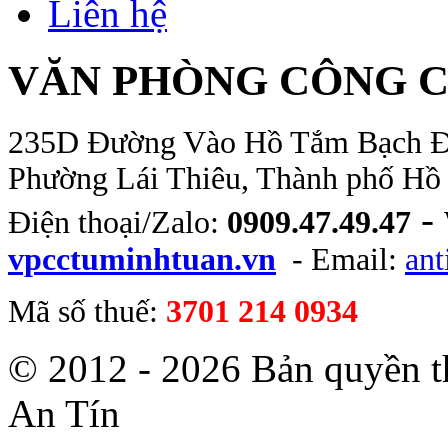
Liên hệ
VĂN PHÒNG CÔNG C
235D Đường Vào Hồ Tắm Bạch Đằn
Phường Lái Thiêu, Thành phố Hồ
-
Điện thoại/Zalo:
0909.47.49.47
vpcctuminhtuan.vn
- Email:
an
Mã số thuế:
3701 214 0934
© 2012 - 2026 Bản quyền 
An Tín