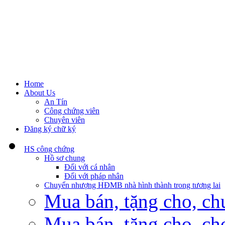
Home
About Us
An Tín
Công chứng viên
Chuyên viên
Đăng ký chữ ký
HS công chứng
Hồ sơ chung
Đối với cá nhân
Đối với pháp nhân
Chuyển nhượng HĐMB nhà hình thành trong tương lai
Mua bán, tặng cho, ch
Mua bán, tặng cho, cho