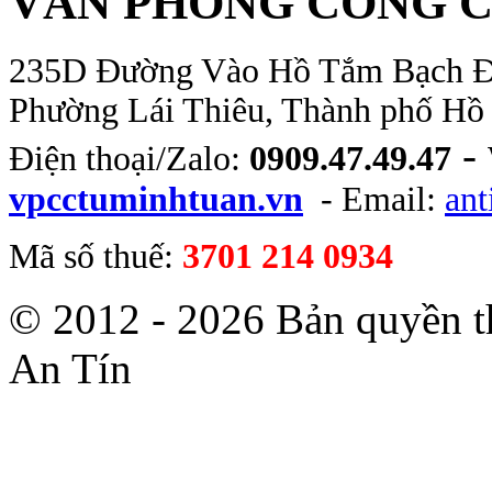
VĂN PHÒNG CÔNG C
235D Đường Vào Hồ Tắm Bạch Đằn
Phường Lái Thiêu, Thành phố Hồ
-
Điện thoại/Zalo:
0909.47.49.47
vpcctuminhtuan.vn
- Email:
an
Mã số thuế:
3701 214 0934
© 2012 - 2026 Bản quyền 
An Tín