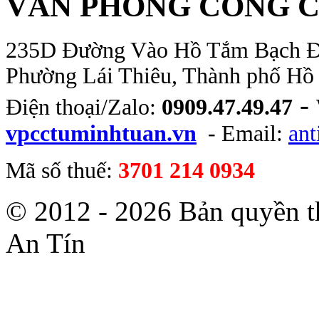
VĂN PHÒNG CÔNG C
235D Đường Vào Hồ Tắm Bạch Đằn
Phường Lái Thiêu, Thành phố Hồ
-
Điện thoại/Zalo:
0909.47.49.47
vpcctuminhtuan.vn
- Email:
an
Mã số thuế:
3701 214 0934
© 2012 - 2026 Bản quyền 
An Tín