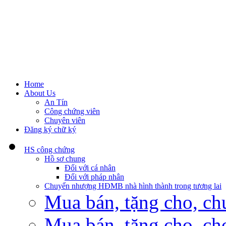
Home
About Us
An Tín
Công chứng viên
Chuyên viên
Đăng ký chữ ký
HS công chứng
Hồ sơ chung
Đối với cá nhân
Đối với pháp nhân
Chuyển nhượng HĐMB nhà hình thành trong tương lai
Mua bán, tặng cho, ch
Mua bán, tặng cho, cho